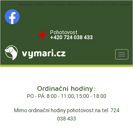
ORDINAČNÍ HODINY | VETERINÁRNÍ ORDINACE A CHOVATELSKÁ STANICE VÝMAŘI
Pohotovost
+420 724 038 433
Navig
Ordinační hodiny:
PO - PÁ: 8:00 - 11:00, 15:00 - 18:00
Mimo ordinační hodiny pohotovost na tel. 724
038 433